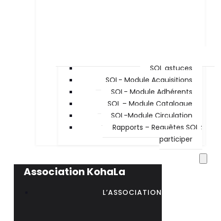
SQL astuces
SQL- Module Acquisitions
SQL- Module Adhérents
SQL – Module Catalogue
SQL-Module Circulation
Rapports – Requêtes SQL :
participer
Association KohaLa
L’ASSOCIATION