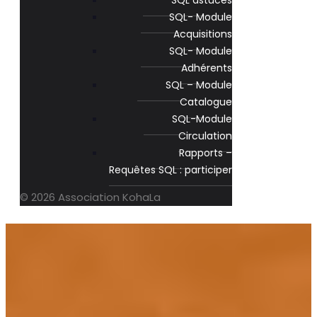
SQL astuces
SQL- Module
Acquisitions
SQL- Module
Adhérents
SQL – Module
Catalogue
SQL-Module
Circulation
Rapports –
Requêtes SQL : participer
© 2026 Association KohaLa