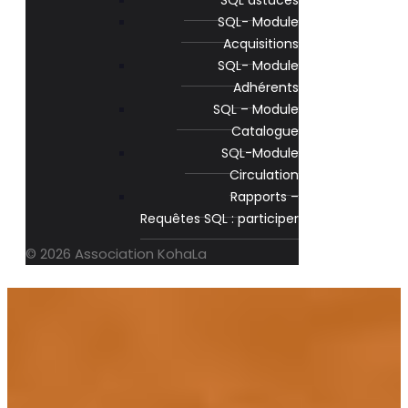
SQL astuces
SQL- Module
Acquisitions
SQL- Module
Adhérents
SQL – Module
Catalogue
SQL-Module
Circulation
Rapports –
Requêtes SQL : participer
© 2026 Association KohaLa