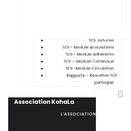
SQL astuces
SQL- Module Acquisitions
SQL- Module Adhérents
SQL – Module Catalogue
SQL-Module Circulation
Rapports – Requêtes SQL :
participer
Association KohaLa
L’ASSOCIATION