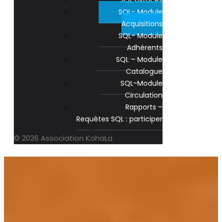
SQL astuces
SQL- Module
Acquisitions
SQL- Module
Adhérents
SQL – Module
Catalogue
SQL-Module
Circulation
Rapports –
Requêtes SQL : participer
© 2026 Association KohaLa