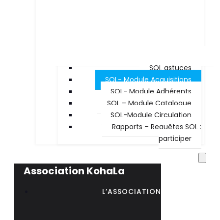
SQL astuces
SQL- Module Acquisitions
SQL- Module Adhérents
SQL – Module Catalogue
SQL-Module Circulation
Rapports – Requêtes SQL :
participer
Association KohaLa
L’ASSOCIATION