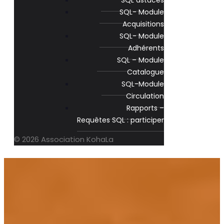
SQL astuces
SQL- Module
Acquisitions
SQL- Module
Adhérents
SQL – Module
Catalogue
SQL-Module
Circulation
Rapports –
Requêtes SQL : participer
© 2026 Association KohaLa