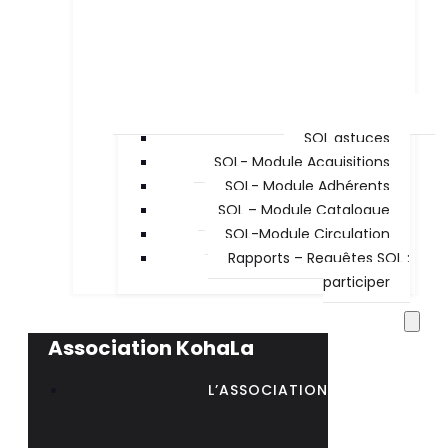
SQL astuces
SQL- Module Acquisitions
SQL- Module Adhérents
SQL – Module Catalogue
SQL-Module Circulation
Rapports – Requêtes SQL :
participer
Association KohaLa
L’ASSOCIATION