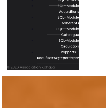
SQL astuces
SQL- Module
Acquisitions
SQL- Module
Adhérents
SQL – Module
Catalogue
SQL-Module
Circulation
Rapports –
Requêtes SQL : participer
© 2026 Association KohaLa