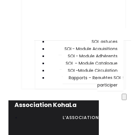
SQL astuces
SQL- Module Acquisitions
SQL- Module Adhérents
SQL – Module Catalogue
SQL-Module Circulation
Rapports – Requêtes SQL :
participer
Association KohaLa
L’ASSOCIATION