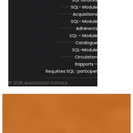
SQL astuces
SQL- Module
Acquisitions
SQL- Module
Adhérents
SQL – Module
Catalogue
SQL-Module
Circulation
Rapports –
Requêtes SQL : participer
© 2026 Association KohaLa