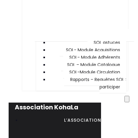
SQL astuces
SQL- Module Acquisitions
SQL- Module Adhérents
SQL – Module Catalogue
SQL-Module Circulation
Rapports – Requêtes SQL :
participer
Association KohaLa
L’ASSOCIATION