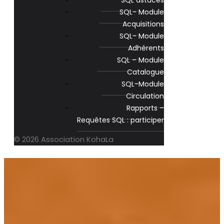
SQL astuces
SQL- Module
Acquisitions
SQL- Module
Adhérents
SQL – Module
Catalogue
SQL-Module
Circulation
Rapports –
Requêtes SQL : participer
© 2026 Association KohaLa