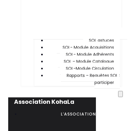
SQL astuces
SQL- Module Acquisitions
SQL- Module Adhérents
SQL – Module Catalogue
SQL-Module Circulation
Rapports – Requêtes SQL :
participer
Association KohaLa
L’ASSOCIATION