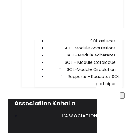
SQL astuces
SQL- Module Acquisitions
SQL- Module Adhérents
SQL – Module Catalogue
SQL-Module Circulation
Rapports – Requêtes SQL :
participer
Association KohaLa
L’ASSOCIATION