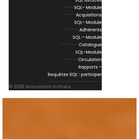
SQL astuces
SQL- Module
Acquisitions
SQL- Module
Adhérents
SQL – Module
Catalogue
SQL-Module
Circulation
Rapports –
Requêtes SQL : participer
© 2026 Association KohaLa